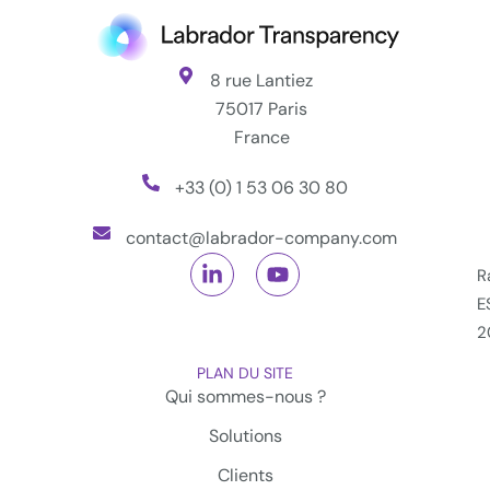
8 rue Lantiez
75017 Paris
France
+33 (0) 1 53 06 30 80
contact@labrador-company.com
R
E
2
PLAN DU SITE
Qui sommes-nous ?
Solutions
Clients