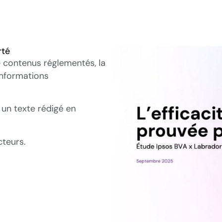
rté
 contenus réglementés, la
 informations
 un texte rédigé en
cteurs.