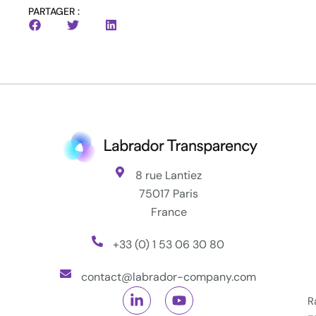
PARTAGER :
8 rue Lantiez
75017 Paris
France
+33 (0) 1 53 06 30 80
contact@labrador-company.com
R