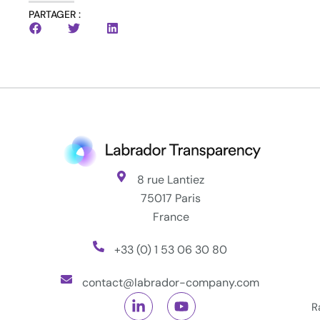
PARTAGER :
8 rue Lantiez
75017 Paris
France
+33 (0) 1 53 06 30 80
contact@labrador-company.com
R