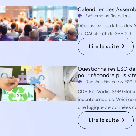
Calendrier des Assemb
Événements financiers
Découvrez les dates des 
du CAC40 et du SBF120.
Lire la suite
Questionnaires ESG dan
pour répondre plus vit
Données Finance & ESG
,
CDP, EcoVadis, S&P Global
incontournables. Voici co
une logique de données co
Lire la suite